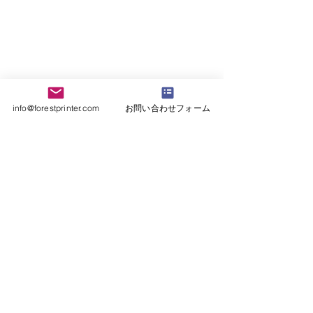
イ
の
ー
ペ
探
み
ン
ラ
ス
ー
査
が
チ
ベ
タ
ス
機
可
プ
ル
イ
タ
能
能
リ
を
プ
イ
で
な
ン
処
i
プ
タ
プ
タ
理
印
i
グ
リ
②300dpi
す
字
印
の
ン
info@forestprinter.com
お問い合わせフォーム
305mm/s
る
密
字
場
タ
Show More
高
ラ
度：
密
所
―
速
ベ
300dpi
度：
を
で
印
ル
RFID
300dpi
探
す。
字
巻
タ
RFID
す
③
取
グ
タ
機
折
り
に
グ
能
り
機
書
に
が
畳
で
き
書
あ
み
す。
込
き
り
カ
T10
み
込
ま
バ
120mm
が
み
す。
ー
幅、
可
が
で
外
能
可
占
巻
な
能