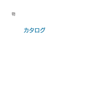
​大型ラベル対応
​
物流などで使用する大型ラベル対
応機
​カタログ
BPZ436i ラベルプリンタ
B-EX4T1 ラベルプリンタ
堅
高
牢
速
コ
発
ン
行、
パ
製
ク
造
ト
現
な
場
ラ
向
ベ
け
ル
プ
プ
リ
リ
ン
BA410T ラベルプリンタ
BA420T ラベルプリンタ