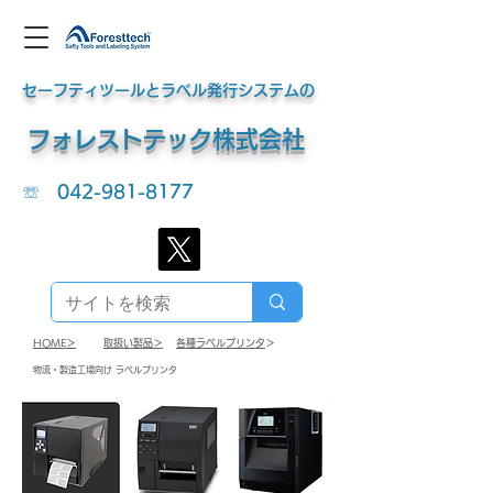
セーフティツールとラベル発行システムの
​フォレストテック株式会社
☏
042-981-8177
HOME＞
​取扱い製品＞
​各種ラベルプリンタ
​＞
​物流・製造工場向け ラベルプリンタ