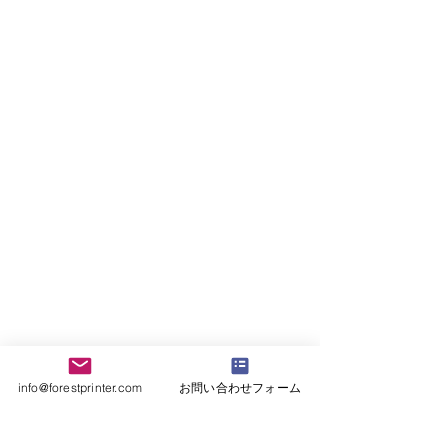
ン
タ
製
物
タ
集
造
流
ヘ
中
ラ
向
ッ
発
イ
け
ド：
行
ン
サ
BPZ436i
向
向
ー
300dpi
け
け
マ
搭
ラ
プ
ル
載
ベ
リ
プ
堅
ル
ン
リ
牢
プ
タ
ン
な
リ
省
タ
メ
ン
ス
省
タ
タ
物流向け 小型 ラベルプリンタ
ZT510 ラベルプリンタ
ペ
ス
ル
―
感
上
ー
ペ
ボ
で
熱
位
ス
ー
デ
す。
紙
機
タ
ス
ィ
パ
対
種
イ
タ
サ
ソ
応
に
プ
イ
イ
コ
の
劣
フ
プ
ズ：
ン
info@forestprinter.com
お問い合わせフォーム
ラ
ら
ロ
製
W260XH274XL403
か
ベ
ず
ン
造
ｍ
ら
ル
の
ト
ラ
ｍ
の
プ
性