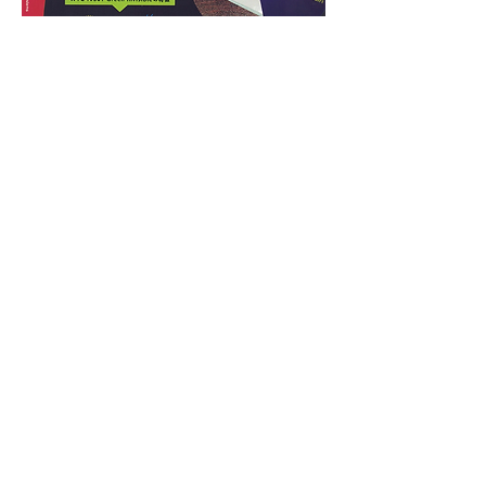
​インクジェットプリンタ ステルスインク
特徴
​強発行
​輝度が高く紫外線を照射した時
に強く光るのが弊社のステルス
インクの特徴です
超速乾性
​樹脂系や金属などにも印刷が可能で
す。速乾性の為、生産性もアップ。
​ロングデイキャップ
​ノズル部でインクの乾きが抑制され目詰まり
を起こしにくく吐出安定性を下げません。
​扱いやすい
溶剤に強い高品質カートリッジ。ヘッド一