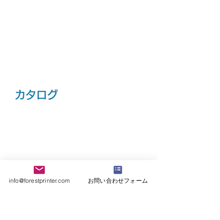
体式カートリッジ。
​だからメンテナスが簡
単です。
​真贋判定に
​ステルスインクで純正品か偽造品かを
見分けることが出来ます。
​明るい場所でもハッキリ見えます。
​カタログ
info@forestprinter.com
お問い合わせフォーム
​仕様
最大吸収波長　370nm
