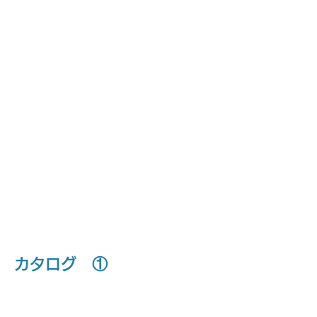
​開封証明ラベル
瓶の蓋や化粧箱の蓋に貼り、剥がすと
表面基材が破壊されることによって開
封した事を証明するします。
​ステルス印刷
紫外線を当てることにより文字が浮き出
てくる印刷です。ブランドプロテクショ
ンなどで使います。
​浸水証明ラベル
水に濡れると色が付き濡れた証明を
します。携帯電話の中などに使われ
ております。
​カタログ ①