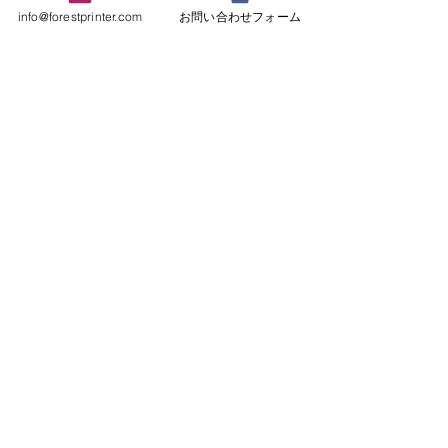
info@forestprinter.com
お問い合わせフォーム
2024年1月24日25日彩の
年末年始休暇の
国ビジネスアリーナに出
023年12月29日か
展します
開催日：1月24日10：00～
月４日まで年末年
コメント
18：00、25日10：00～17：
します。 １月５
00 ブース：E-15 場所：さい
業致します。 商
たまスーパーアリーナ さい
きましては、メー
コメントを追加…
たま市中央区新都心８ 展示会
の発送に合わせる
詳細はこちら
すので、送れる場
ます。
フォレストテック株式会社
〒350-1215
埼玉県日高市高萩東1丁目29－23
TEＬ：042－981-8177 FAX：042－981-8851