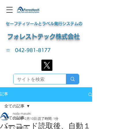
セーフティツールとラベル発行システムの
​フォレストテック株式会社
☏
042-981-8177
記事
全ての記事
noda masaki
全ての記事
2020年12月10日
読了時間: 1分
バーコード読取後、自動１
今すぐ始める