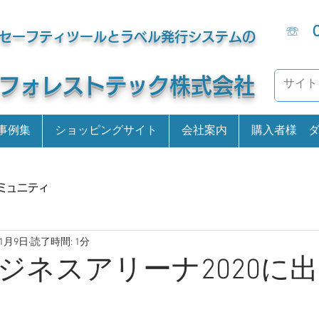
☏
セーフティツールとラベル発行システムの
​フォレストテック株式会社
事例集
ショッピングサイト
会社案内
購入者様 
ミュニティ
年1月9日
読了時間: 1分
ジネスアリーナ2020に