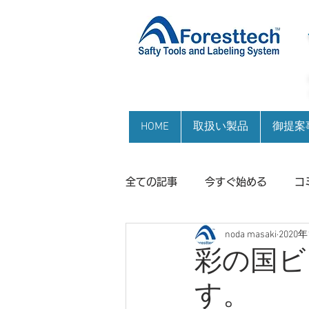
HOME
取扱い製品
御提案
全ての記事
今すぐ始める
コ
noda masaki
2020
彩の国ビ
す。