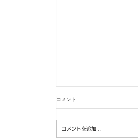
ゴールデンウイークの休業
コメント
日、発送に関して
弊社休業日 ４月２７日（土）～
４月２９日（月）、５月３日
コメントを追加…
（金）～５月７日（月） ４月３