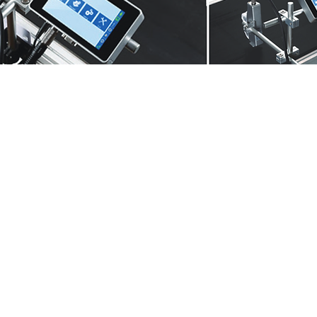
​Elfin IS インクジェットプリンタ
徴
​低価格
​低価格で簡易固定治具が付属しております。
​ヘッドサイズ
​ヘッドは12.7ｍｍになります。