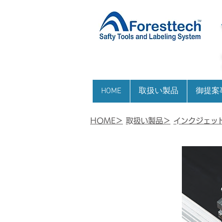
HOME
取扱い製品
御提案
HOME＞
​取扱い製品＞
​インクジェッ