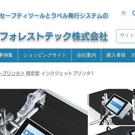
☏
セーフティツールとラベル発行システムの
​フォレストテック株式会社
事例集
ショッピングサイト
会社案内
購入者様 
トプリンタ＞
固定型 インクジェットプリンタ1