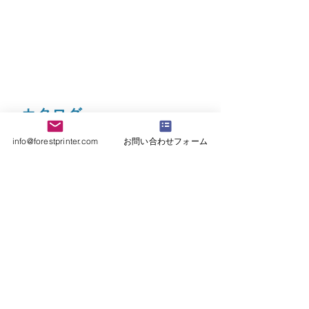
ファベットキーを発声します。
​補助音声
「あと何個です」等のガイダンスも行
います。
​カタログ
info@forestprinter.com
お問い合わせフォーム
フォレストテック株式会社
〒350-1215
埼玉県日高市高萩東1丁目29－23
TEＬ：042－981-8177 FAX：042－981-8851