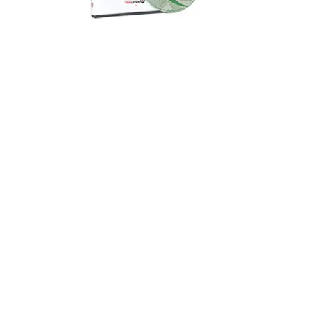
ザイン作成ソフト コードソフト Codesoft2015
標準ラベルデザインソフトウエア
・世界で使用されているラベルデザイン作成ソフト
です。
​ 物流、銘版作成、シリアルNO作成、2次元バーコ
ードラベルなど様々な業界で使用されています。
類