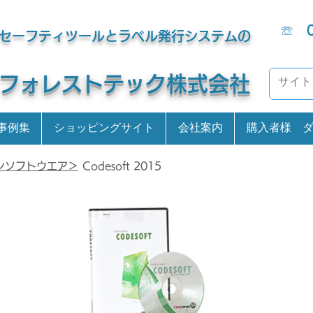
☏
セーフティツールとラベル発行システムの
​フォレストテック株式会社
事例集
ショッピングサイト
会社案内
購入者様 
ンソフトウエア＞
Codesoft 2015