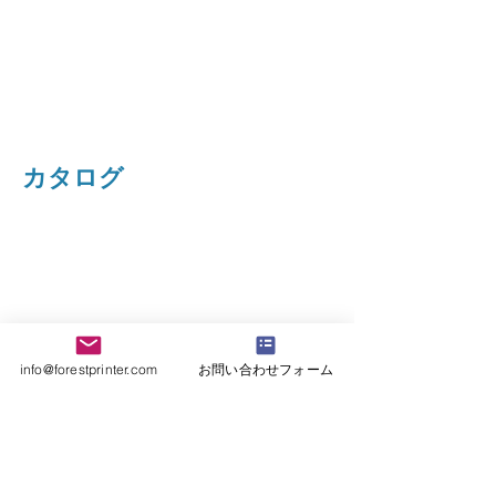
​デザイン作成ソフトはコードソ
フト
​デザイン作成ソフトはコードソフトを
ご使用ください。
​カタログ
info@forestprinter.com
お問い合わせフォーム
​仕様
プリンタ機種名：cab XC6
